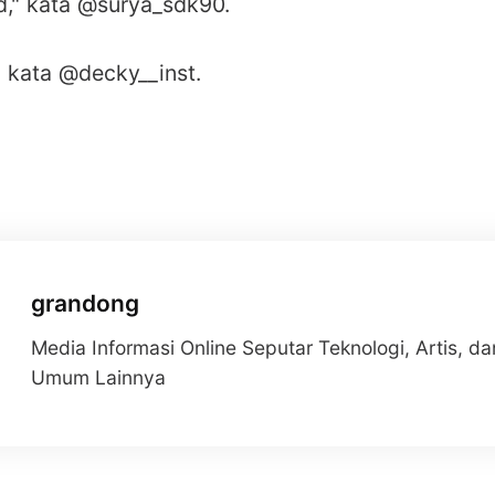
d," kata @surya_sdk90.
" kata @decky__inst.
grandong
Media Informasi Online Seputar Teknologi, Artis, da
Umum Lainnya