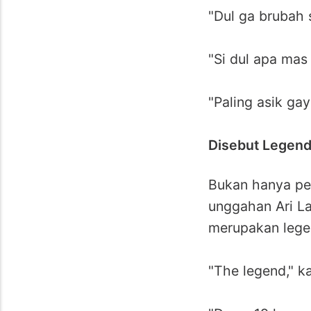
"Dul ga brubah 
"Si dul apa mas
"Paling asik gay
Disebut Legen
Bukan hanya pe
unggahan Ari L
merupakan lege
"The legend," k