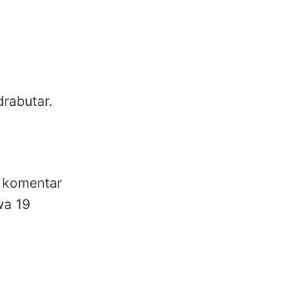
drabutar.
 komentar
wa 19