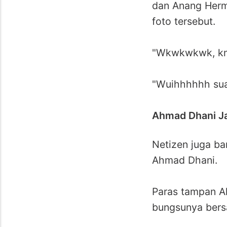
dan Anang Herm
foto tersebut.
"Wkwkwkwk, kmu 
"Wuihhhhhh sua
Ahmad Dhani Ja
Netizen juga ba
Ahmad Dhani.
Paras tampan A
bungsunya bersa