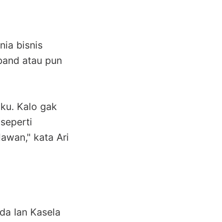
nia bisnis
band atau pun
ku. Kalo gak
seperti
awan," kata Ari
ada Ian Kasela