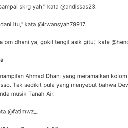
sampai skrg yah," kata @andissas23.
 dani itu," kata @irwansyah79917.
a om dhani ya, gokil tengil asik gitu," kata @hen
da
nampilan Ahmad Dhani yang meramaikan kolom
asso. Tak sedikit pula yang menyebut bahwa De
nda musik Tanah Air.
ata @fatimwz_.